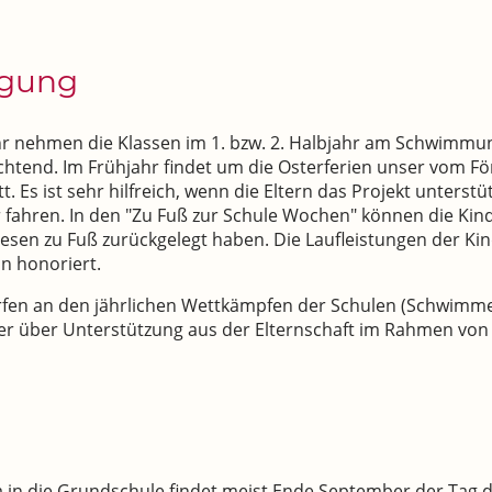
egung
hr nehmen die Klassen im 1. bzw. 2. Halbjahr am Schwimmunt
chtend. Im Frühjahr findet um die Osterferien unser vom Fö
t. Es ist sehr hilfreich, wenn die Eltern das Projekt unterstü
 fahren. In den "Zu Fuß zur Schule Wochen" können die Kin
sen zu Fuß zurückgelegt haben. Die Laufleistungen der Kin
in honoriert.
fen an den jährlichen Wettkämpfen der Schulen (Schwimmen,
ier über Unterstützung aus der Elternschaft im Rahmen von
 in die Grundschule findet meist Ende September der Tag d