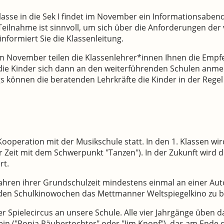
lasse in die Sek I findet im November ein Informationsaben
 Teilnahme ist sinnvoll, um sich über die Anforderungen de
nformiert Sie die Klassenleitung.
 November teilen die Klassenlehrer*innen Ihnen die Empfe
 die Kinder sich dann an den weiterführenden Schulen anme
ngs können die beratenden Lehrkräfte die Kinder in der Regel
Kooperation mit der Musikschule statt. In den 1. Klassen wi
r Zeit mit dem Schwerpunkt "Tanzen"). In der Zukunft wird di
rt.
ahren ihrer Grundschulzeit mindestens einmal an einer Auto
in den Schulkinowochen das Mettmanner Weltspiegelkino zu
er Spielecircus an unsere Schule. Alle vier Jahrgänge üben
ein ("Ronja Räubertochter" oder "Jim Knopf"), das am Ende