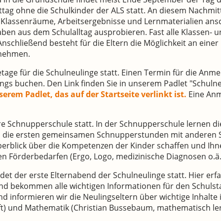
ttag ohne die Schulkinder der ALS statt. An diesem Nachmit
e Klassenräume, Arbeitsergebnisse und Lernmaterialien ans
ben aus dem Schulalltag ausprobieren. Fast alle Klassen-
 Anschließend besteht für die Eltern die Möglichkeit an ein
zunehmen.
tage für die Schulneulinge statt. Einen Termin für die Anm
s buchen. Den Link finden Sie in unserem Padlet "Schulne
erem Padlet, das auf der Startseite verlinkt ist.
Eine Anm
re Schnupperschule statt. In der Schnupperschule lernen di
n die ersten gemeinsamen Schnupperstunden mit anderen Sc
erblick über die Kompetenzen der Kinder schaffen und Ihne
 Förderbedarfen (Ergo, Logo, medizinische Diagnosen o.ä
et der erste Elternabend der Schulneulinge statt. Hier erfa
nd bekommen alle wichtigen Informationen für den Schulst
d informieren wir die Neulingseltern über wichtige Inhalte
t) und Mathematik (Christian Bussebaum, mathematisch ler