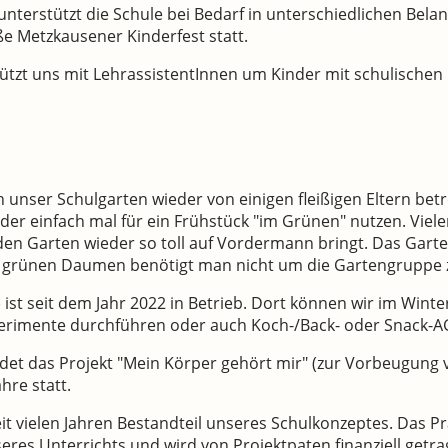
terstützt die Schule bei Bedarf in unterschiedlichen Belang
e Metzkausener Kinderfest statt.
ützt uns mit LehrassistentInnen um Kinder mit schulischen D
 unser Schulgarten wieder von einigen fleißigen Eltern bet
der einfach mal für ein Frühstück "im Grünen" nutzen. Viel
en Garten wieder so toll auf Vordermann bringt. Das Gart
en grünen Daumen benötigt man nicht um die Gartengruppe 
ist seit dem Jahr 2022 in Betrieb. Dort können wir im Winte
perimente durchführen oder auch Koch-/Back- oder Snack-
det das Projekt "Mein Körper gehört mir" (zur Vorbeugung 
ahre statt.
seit vielen Jahren Bestandteil unseres Schulkonzeptes. Das P
seres Unterrichts und wird von Projektpaten finanziell getr